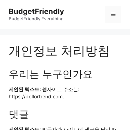
컨
BudgetFriendly
텐
메
츠
BudgetFriendly Everything
로
뉴
건
너
개인정보 처리방침
뛰
기
우리는 누구인가요
제안된 텍스트:
웹사이트 주소는:
https://dollortrend.com.
댓글
제안된 텍스트:
방문자가 사이트에 댓글을 남길 때