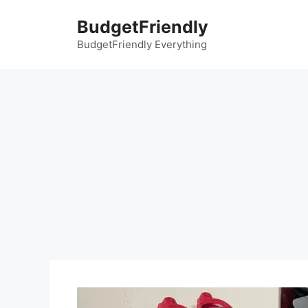
컨
BudgetFriendly
텐
츠
BudgetFriendly Everything
로
건
너
뛰
기