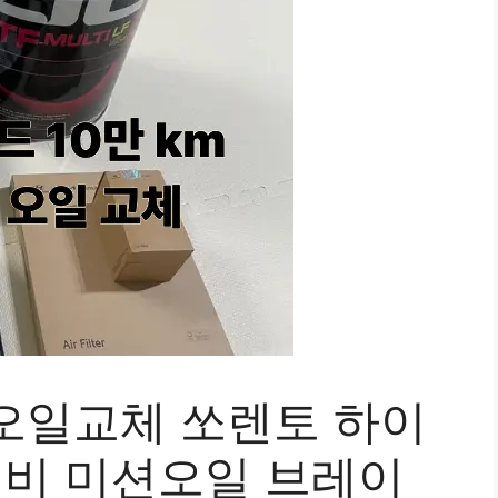
오일교체 쏘렌토 하이
정비 미션오일 브레이