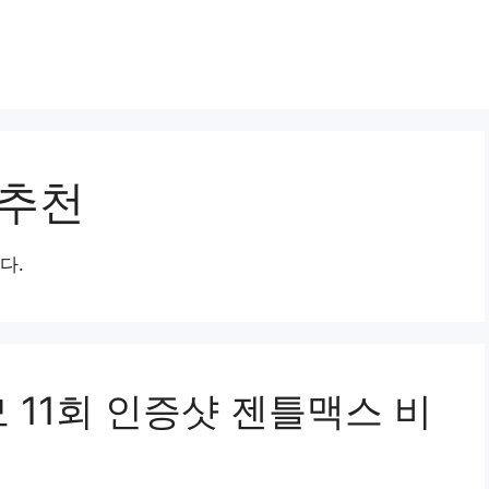
 추천
다.
 11회 인증샷 젠틀맥스 비