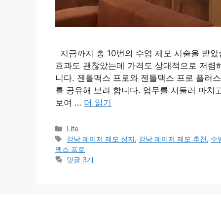
지금까지 총 10번의 수염 제모 시술을 받았
효과도 괜찮았는데 가격도 상대적으로 저렴해
니다. 젠틀맥스 프로와 젠틀맥스 프로 플러스를
를 공유해 보려 합니다. 업무를 서둘러 마치
보여 …
더 읽기
카
Life
테
태
강남 레이저 제모 성지
,
강남 레이저 제모 추천
,
수
고
그
맥스 프로
리
댓글 3개