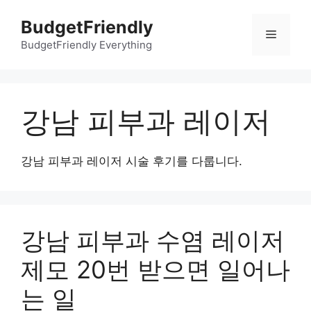
컨
BudgetFriendly
텐
메
츠
BudgetFriendly Everything
로
뉴
건
너
강남 피부과 레이저
뛰
기
강남 피부과 레이저 시술 후기를 다룹니다.
강남 피부과 수염 레이저
제모 20번 받으면 일어나
는 일