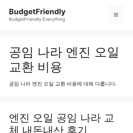
컨
BudgetFriendly
텐
메
츠
BudgetFriendly Everything
로
뉴
건
너
공임 나라 엔진 오일
뛰
기
교환 비용
공임 나라 엔진 오일 교환 비용에 대해 다룹니다.
엔진 오일 공임 나라 교
체 내돈내산 후기