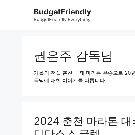
컨
BudgetFriendly
텐
츠
BudgetFriendly Everything
로
건
너
뛰
권은주 감독님
기
가을의 전설 춘천 국제 마라톤 우승으로 20
독님에 대한 이야기를 다룹니다.
2024 춘천 마라톤 대비
디다스 싱글렛