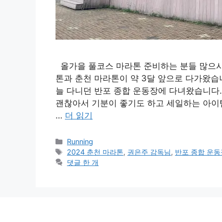
올가을 풀코스 마라톤 준비하는 분들 많으시죠
톤과 춘천 마라톤이 약 3달 앞으로 다가왔습니
늘 다니던 반포 종합 운동장에 다녀왔습니다.
괜찮아서 기분이 좋기도 하고 세일하는 아이템
…
더 읽기
카
Running
테
태
2024 춘천 마라톤
,
권은주 감독님
,
반포 종합 운동
고
그
댓글 한 개
리