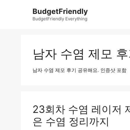
컨
BudgetFriendly
텐
츠
BudgetFriendly Everything
로
건
너
뛰
남자 수염 제모 
기
남자 수염 제모 후기 공유해요. 인증샷 포함
23회차 수염 레이저 제
은 수염 정리까지