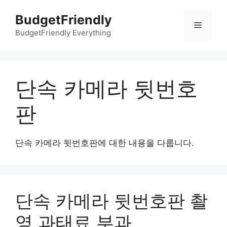
컨
BudgetFriendly
텐
메
츠
BudgetFriendly Everything
로
뉴
건
너
단속 카메라 뒷번호
뛰
기
판
단속 카메라 뒷번호판에 대한 내용을 다룹니다.
단속 카메라 뒷번호판 촬
영 과태료 부과