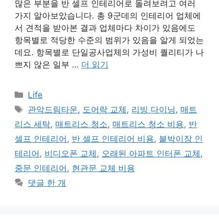
많은 부분을 반 셀프 인테리어로 돌려보려고 여러
가지 알아보았습니다. 총 9군데의 인테리어 업체에
서 견적을 받아본 결과 업체마다 차이가 있음에도
항목별로 적당한 수준의 범위가 있음을 알게 되었는
데요. 항목별로 단일공사업체의 가성비 퀄리티가 나
쁘지 않은 일부 …
더 읽기
카
Life
테
태
관악드림타운
,
도어락 교체
,
리빙 다이닝
,
매트
고
그
리스 세탁
,
매트리스 청소
,
매트리스 청소 비용
,
반
리
셀프 인테리어
,
반 셀프 인테리어 비용
,
붙박이장 인
테리어
,
비디오폰 교체
,
오래된 아파트 인터폰 교체
,
중문 인테리어
,
현관문 교체 비용
댓글 한 개