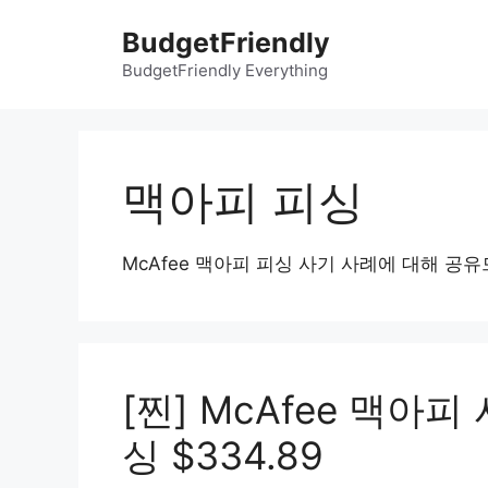
컨
BudgetFriendly
텐
츠
BudgetFriendly Everything
로
건
너
뛰
맥아피 피싱
기
McAfee 맥아피 피싱 사기 사례에 대해 공
[찐] McAfee 맥아
싱 $334.89