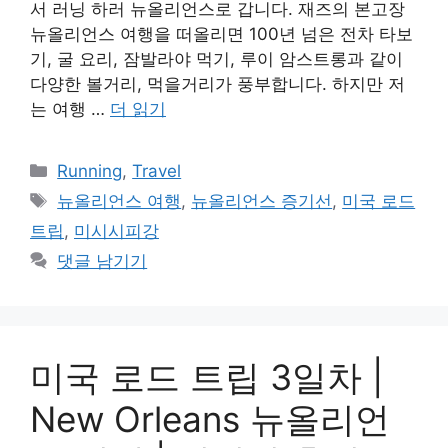
서 러닝 하러 뉴올리언스로 갑니다. 재즈의 본고장
뉴올리언스 여행을 떠올리면 100년 넘은 전차 타보
기, 굴 요리, 잠발라야 먹기, 루이 암스트롱과 같이
다양한 볼거리, 먹을거리가 풍부합니다. 하지만 저
는 여행 …
더 읽기
카
Running
,
Travel
테
태
뉴올리언스 여행
,
뉴올리언스 증기선
,
미국 로드
고
그
트립
,
미시시피강
리
댓글 남기기
미국 로드 트립 3일차 |
New Orleans 뉴올리언