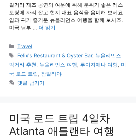
길거리 재즈 공연의 여운에 취해 분위기 좋은 레스
토랑에 자리 잡고 현지 대표 음식을 음미해 보세요.
입과 귀가 즐거운 뉴올리언스 여행을 함께 보시죠.
미국 남부 …
더 읽기
카
Travel
테
태
Felix's Restaurant & Oyster Bar
,
뉴올리언스
고
그
먹거리 추천
,
뉴올리언스 여행
,
루이지애나 여행
,
미
리
국 로드 트립
,
잠발라야
댓글 남기기
미국 로드 트립 4일차
Atlanta 애틀랜타 여행