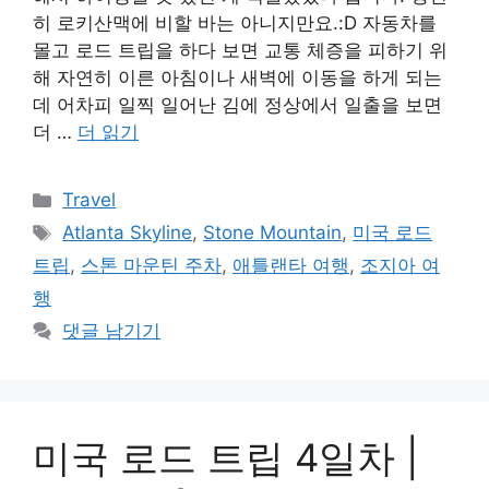
히 로키산맥에 비할 바는 아니지만요.:D 자동차를
몰고 로드 트립을 하다 보면 교통 체증을 피하기 위
해 자연히 이른 아침이나 새벽에 이동을 하게 되는
데 어차피 일찍 일어난 김에 정상에서 일출을 보면
더 …
더 읽기
카
Travel
테
태
Atlanta Skyline
,
Stone Mountain
,
미국 로드
고
그
트립
,
스톤 마운틴 주차
,
애틀랜타 여행
,
조지아 여
리
행
댓글 남기기
미국 로드 트립 4일차 |