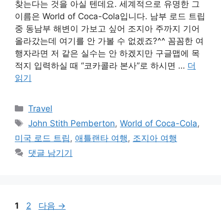
찾는다는 것을 아실 텐데요. 세계적으로 유명한 그
이름은 World of Coca-Cola입니다. 남부 로드 트립
중 동남부 해변이 가보고 싶어 조지아 주까지 기어
올라갔는데 여기를 안 가볼 수 없겠죠?^^ 꼼꼼한 여
행자라면 저 같은 실수는 안 하겠지만 구글맵에 목
적지 입력하실 때 “코카콜라 본사”로 하시면 …
더
읽기
카
Travel
테
태
John Stith Pemberton
,
World of Coca-Cola
,
고
그
미국 로드 트립
,
애틀랜타 여행
,
조지아 여행
리
댓글 남기기
페
페
1
2
다음
→
이
이