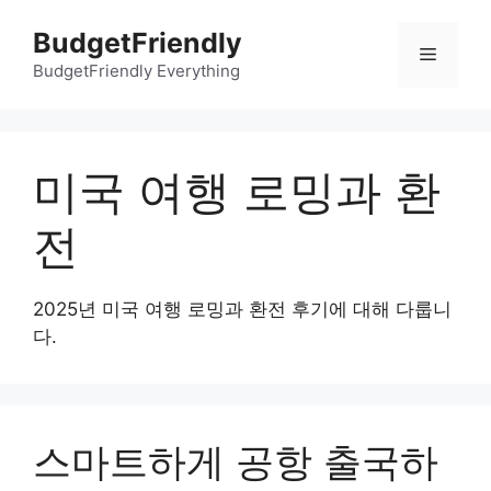
컨
BudgetFriendly
텐
메
츠
BudgetFriendly Everything
로
뉴
건
너
미국 여행 로밍과 환
뛰
기
전
2025년 미국 여행 로밍과 환전 후기에 대해 다룹니
다.
스마트하게 공항 출국하