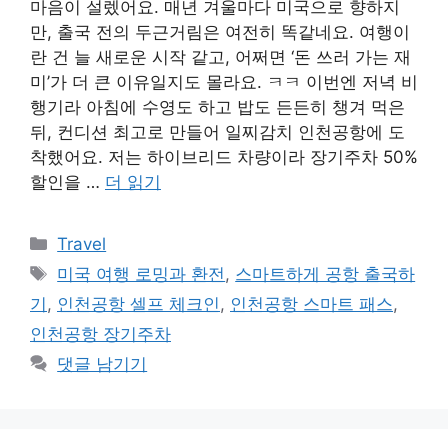
마음이 설렜어요. 매년 겨울마다 미국으로 향하지
만, 출국 전의 두근거림은 여전히 똑같네요. 여행이
란 건 늘 새로운 시작 같고, 어쩌면 ‘돈 쓰러 가는 재
미’가 더 큰 이유일지도 몰라요. ㅋㅋ 이번엔 저녁 비
행기라 아침에 수영도 하고 밥도 든든히 챙겨 먹은
뒤, 컨디션 최고로 만들어 일찌감치 인천공항에 도
착했어요. 저는 하이브리드 차량이라 장기주차 50%
할인을 …
더 읽기
카
Travel
테
태
미국 여행 로밍과 환전
,
스마트하게 공항 출국하
고
그
기
,
인천공항 셀프 체크인
,
인천공항 스마트 패스
,
리
인천공항 장기주차
댓글 남기기