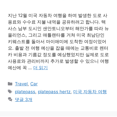
지난 12월 미국 자동차 여행을 하며 발생한 도로 사
용료와 수수료 지불 내역을 공유하려고 합니다. 텍
사스 남부 도시인 샌안토니오부터 해안가를 따라 뉴
올리언스, 그리고 애틀랜타를 거쳐 미국 최남단인
키웨스트를 돌아서 마이애미에 도착한 여정이었어
요. 출발 전 여행 예산을 잡을 때에는 교통비로 렌터
카 비용과 기름값 정도를 예상했었지만 실제로 도로
사용료와 관리비까지 추가로 발생할 수 있으니 여행
예산에 꼭 …
더 읽기
카
Travel
,
Car
테
태
platepass
,
platepass hertz
,
미국 자동차 여행
고
그
댓글 3개
리