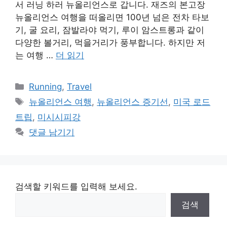
서 러닝 하러 뉴올리언스로 갑니다. 재즈의 본고장
뉴올리언스 여행을 떠올리면 100년 넘은 전차 타보
기, 굴 요리, 잠발라야 먹기, 루이 암스트롱과 같이
다양한 볼거리, 먹을거리가 풍부합니다. 하지만 저
는 여행 …
더 읽기
카
Running
,
Travel
테
태
뉴올리언스 여행
,
뉴올리언스 증기선
,
미국 로드
고
그
트립
,
미시시피강
리
댓글 남기기
검색할 키워드를 입력해 보세요.
검색