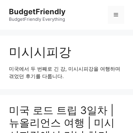
컨
BudgetFriendly
텐
메
츠
BudgetFriendly Everything
로
뉴
건
너
미시시피강
뛰
기
미국에서 두 번째로 긴 강, 미시시피강을 여행하며
겪었던 후기를 다룹니다.
미국 로드 트립 3일차 |
뉴올리언스 여행 | 미시