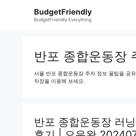
컨
BudgetFriendly
텐
츠
BudgetFriendly Everything
로
건
너
뛰
반포 종합운동장 
기
서울 반포 종합운동장 주차 정보 꿀팁을 공
차장을 이용해 보세요.
반포 종합운동장 러닝
후기 | 오운완 202407