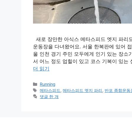
새로 장만한 아식스 메타스피드 엣지 파리도 
운동장을 다녀왔어요. 서울 한복판에 있어 접
울 인천 경기 주민 모두에게 인기 있는 장소
서 어느 정도 업힐이 있고 코스 기복이 있는
더 읽기
카
Running
테
태
메타스피드
,
메타스피드 엣지 파리
,
반포 종합운동
고
그
댓글 한 개
리