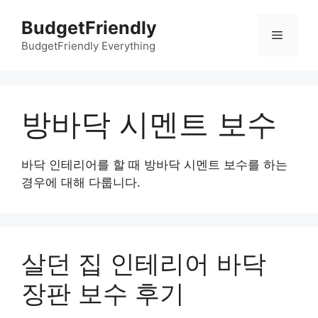
컨
BudgetFriendly
텐
메
츠
BudgetFriendly Everything
로
뉴
건
너
방바닥 시멘트 보수
뛰
기
바닥 인테리어를 할 때 방바닥 시멘트 보수를 하는
경우에 대해 다룹니다.
살던 집 인테리어 바닥
장판 보수 후기