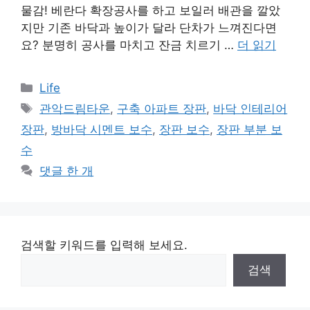
물감! 베란다 확장공사를 하고 보일러 배관을 깔았
지만 기존 바닥과 높이가 달라 단차가 느껴진다면
요? 분명히 공사를 마치고 잔금 치르기 …
더 읽기
카
Life
테
태
관악드림타운
,
구축 아파트 장판
,
바닥 인테리어
고
그
장판
,
방바닥 시멘트 보수
,
장판 보수
,
장판 부분 보
리
수
댓글 한 개
검색할 키워드를 입력해 보세요.
검색