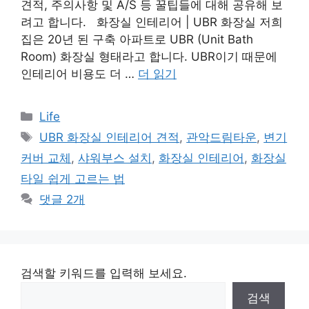
견적, 주의사항 및 A/S 등 꿀팁들에 대해 공유해 보
려고 합니다. 화장실 인테리어 | UBR 화장실 저희
집은 20년 된 구축 아파트로 UBR (Unit Bath
Room) 화장실 형태라고 합니다. UBR이기 때문에
인테리어 비용도 더 …
더 읽기
카
Life
테
태
UBR 화장실 인테리어 견적
,
관악드림타운
,
변기
고
그
커버 교체
,
샤워부스 설치
,
화장실 인테리어
,
화장실
리
타일 쉽게 고르는 법
댓글 2개
검색할 키워드를 입력해 보세요.
검색