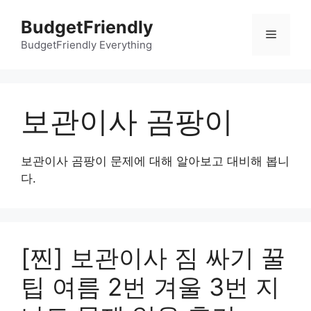
컨
BudgetFriendly
텐
메
츠
BudgetFriendly Everything
로
뉴
건
너
보관이사 곰팡이
뛰
기
보관이사 곰팡이 문제에 대해 알아보고 대비해 봅니
다.
[찐] 보관이사 짐 싸기 꿀
팁 여름 2번 겨울 3번 지