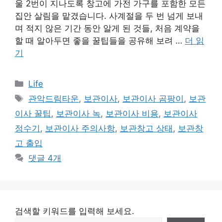
울 2번이 지나도록 창고에 가전 가구를 포함한 모든
집안 살림을 맡겼습니다. 사계절을 두 번 넘게 보내
며 적지 않은 기간 동안 알게 된 것들, 처음 계약을
할 때 알아두면 좋을 꿀팁들을 공유해 보려 …
더 읽
기
카
Life
테
태
관악드림타운
,
보관이사
,
보관이사 곰팡이
,
보관
고
그
이사 꿀팁
,
보관이사 녹
,
보관이사 비용
,
보관이사
리
정수기
,
보관이사 주의사항
,
보관창고 상태
,
보관창
고 출입
댓글 4개
검색할 키워드를 입력해 보세요.