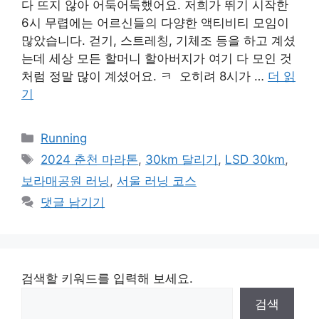
다 뜨지 않아 어둑어둑했어요. 저희가 뛰기 시작한
6시 무렵에는 어르신들의 다양한 액티비티 모임이
많았습니다. 걷기, 스트레칭, 기체조 등을 하고 계셨
는데 세상 모든 할머니 할아버지가 여기 다 모인 것
처럼 정말 많이 계셨어요. ㅋ 오히려 8시가 …
더 읽
기
카
Running
테
태
2024 춘천 마라톤
,
30km 달리기
,
LSD 30km
,
고
그
보라매공원 러닝
,
서울 러닝 코스
리
댓글 남기기
검색할 키워드를 입력해 보세요.
검색