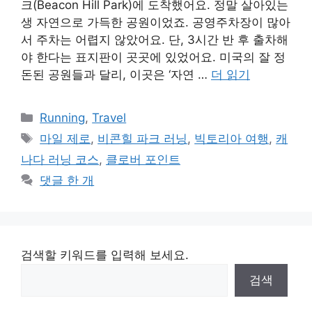
크(Beacon Hill Park)에 도착했어요. 정말 살아있는
생 자연으로 가득한 공원이었죠. 공영주차장이 많아
서 주차는 어렵지 않았어요. 단, 3시간 반 후 출차해
야 한다는 표지판이 곳곳에 있었어요. 미국의 잘 정
돈된 공원들과 달리, 이곳은 ‘자연 …
더 읽기
카
Running
,
Travel
테
태
마일 제로
,
비콘힐 파크 러닝
,
빅토리아 여행
,
캐
고
그
나다 러닝 코스
,
클로버 포인트
리
댓글 한 개
검색할 키워드를 입력해 보세요.
검색