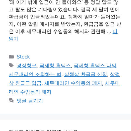
‘왜 이거 밖에 입금이 안 들어와요’ 등 정말 말도 많
고 탈도 많은 기다림이었습니다. 결국 세 달여 만에
환급금이 입금되었는데요. 정확히 얼마가 들어왔는
지, 어떤 알림 메시지를 받았는지, 환급금을 입금 받
은 이후 세무대리인 수임동의 해지와 관련해 …
더
읽기
카
Stock
테
태
경정청구
,
국세청 홈택스
,
국세청 홈택스 나의
고
그
세무대리인 조회하는 법
,
삼쩜삼 환급금 신청
,
삼쩜
리
삼 환급금 입금
,
세무대리인 수임동의 폐지
,
세무대
리인 수임동의 해지
댓글 남기기