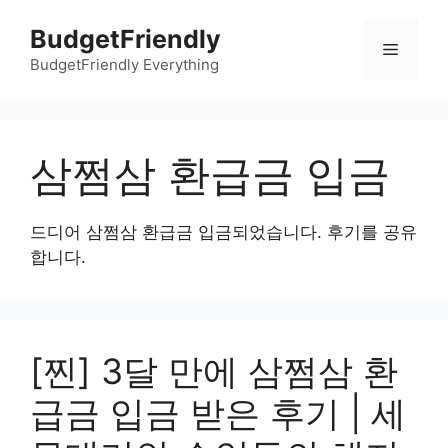
컨
BudgetFriendly
텐
메
츠
BudgetFriendly Everything
로
뉴
건
너
삼쩜삼 환급금 입금
뛰
기
드디어 삼쩜삼 환급금 입금되었습니다. 후기를 공유
합니다.
[찐] 3달 만에 삼쩜삼 환
급금 입금 받은 후기 | 세