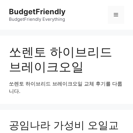
컨
BudgetFriendly
텐
메
츠
BudgetFriendly Everything
로
뉴
건
너
쏘렌토 하이브리드
뛰
기
브레이크오일
쏘렌토 하이브리드 브레이크오일 교체 후기를 다룹
니다.
공임나라 가성비 오일교