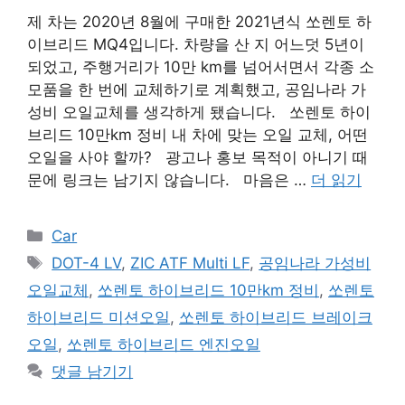
제 차는 2020년 8월에 구매한 2021년식 쏘렌토 하
이브리드 MQ4입니다. 차량을 산 지 어느덧 5년이
되었고, 주행거리가 10만 km를 넘어서면서 각종 소
모품을 한 번에 교체하기로 계획했고, 공임나라 가
성비 오일교체를 생각하게 됐습니다. 쏘렌토 하이
브리드 10만km 정비 내 차에 맞는 오일 교체, 어떤
오일을 사야 할까? 광고나 홍보 목적이 아니기 때
문에 링크는 남기지 않습니다. 마음은 …
더 읽기
카
Car
테
태
DOT-4 LV
,
ZIC ATF Multi LF
,
공임나라 가성비
고
그
오일교체
,
쏘렌토 하이브리드 10만km 정비
,
쏘렌토
리
하이브리드 미션오일
,
쏘렌토 하이브리드 브레이크
오일
,
쏘렌토 하이브리드 엔진오일
댓글 남기기