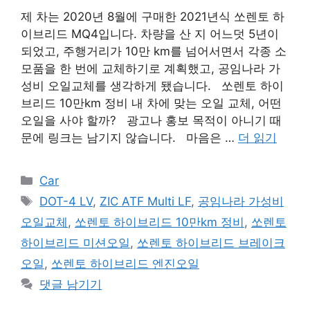
제 차는 2020년 8월에 구매한 2021년식 쏘렌토 하
이브리드 MQ4입니다. 차량을 산 지 어느덧 5년이
되었고, 주행거리가 10만 km를 넘어서면서 각종 소
모품을 한 번에 교체하기로 계획했고, 공임나라 가
성비 오일교체를 생각하게 됐습니다. 쏘렌토 하이
브리드 10만km 정비 내 차에 맞는 오일 교체, 어떤
오일을 사야 할까? 광고나 홍보 목적이 아니기 때
문에 링크는 남기지 않습니다. 마음은 …
더 읽기
카
Car
테
태
DOT-4 LV
,
ZIC ATF Multi LF
,
공임나라 가성비
고
그
오일교체
,
쏘렌토 하이브리드 10만km 정비
,
쏘렌토
리
하이브리드 미션오일
,
쏘렌토 하이브리드 브레이크
오일
,
쏘렌토 하이브리드 엔진오일
댓글 남기기