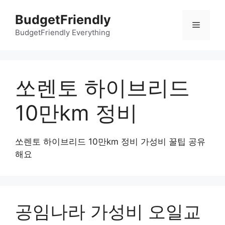
컨
BudgetFriendly
텐
메
츠
BudgetFriendly Everything
로
뉴
건
너
쏘렌토 하이브리드
뛰
기
10만km 정비
쏘렌토 하이브리드 10만km 정비 가성비 꿀팁 공유
해요
공임나라 가성비 오일교