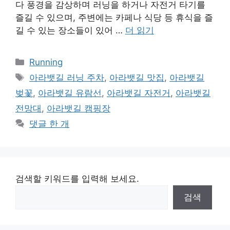
다 풍경을 감상하며 러닝을 하거나 자전거 타기를
즐길 수 있으며, 주변에는 카페나 식당 등 휴식을 즐
길 수 있는 장소들이 있어 …
더 읽기
카
Running
테
태
아라뱃길 러닝 주차
,
아라뱃길 맛집
,
아라뱃길
고
그
벚꽃
,
아라뱃길 유람선
,
아라뱃길 자전거
,
아라뱃길
리
전망대
,
아라뱃길 캠핑장
댓글 한 개
검색할 키워드를 입력해 보세요.
검색