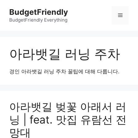
컨
BudgetFriendly
텐
메
츠
BudgetFriendly Everything
로
뉴
건
너
아라뱃길 러닝 주차
뛰
기
경인 아라뱃길 러닝 주차 꿀팁에 대해 다룹니다.
아라뱃길 벚꽃 아래서 러
닝 | feat. 맛집 유람선 전
망대