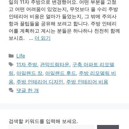
일의 11자 주방으로 변경했어요. 어떤 부분을 고쳤
고 어떤 어려움이 있었는지, 무엇보다 올 수리 주방
인테리어 비용은 얼마가 들었는지, 그 밖에 주의사
항과 꿀팁들을 공유해 보려고 합니다. 주방 인테리
어를 계획하고 계시는 분들은 하나하나 천천히 함께
보시죠. …
더 읽기
카
Life
테
태
11자 주방
,
관악드림타운
,
구축 아파트 리모델
고
그
링
,
아일랜드 장
,
아일랜드 후드
,
주방 리모델링 비
리
용
,
주방 인테리어 디자인
,
주방 인테리어 비용
댓글 한 개
검색할 키워드를 입력해 보세요.