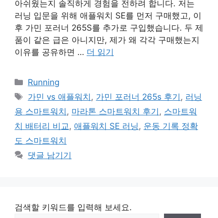
아쉬웠는지 솔직하게 경험을 전하려 합니다. 저는
러닝 입문을 위해 애플워치 SE를 먼저 구매했고, 이
후 가민 포러너 265S를 추가로 구입했습니다. 두 제
품이 같은 급은 아니지만, 제가 왜 각각 구매했는지
이유를 공유하면 …
더 읽기
카
Running
테
태
가민 vs 애플워치
,
가민 포러너 265s 후기
,
러닝
고
그
용 스마트워치
,
마라톤 스마트워치 후기
,
스마트워
리
치 배터리 비교
,
애플워치 SE 러닝
,
운동 기록 정확
도 스마트워치
댓글 남기기
검색할 키워드를 입력해 보세요.