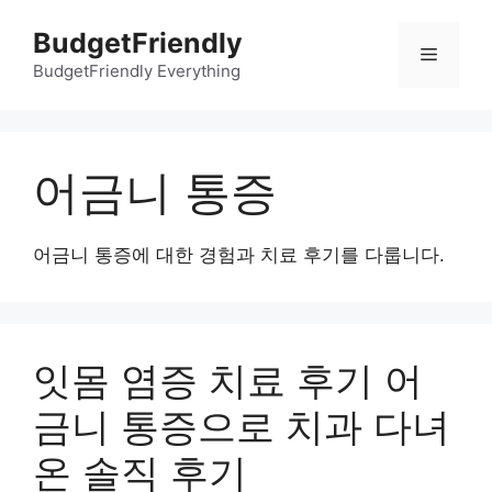
컨
BudgetFriendly
텐
메
츠
BudgetFriendly Everything
로
뉴
건
너
어금니 통증
뛰
기
어금니 통증에 대한 경험과 치료 후기를 다룹니다.
잇몸 염증 치료 후기 어
금니 통증으로 치과 다녀
온 솔직 후기