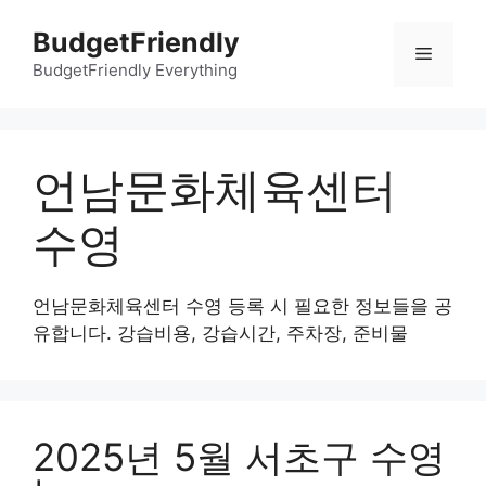
컨
BudgetFriendly
텐
메
츠
BudgetFriendly Everything
로
뉴
건
너
언남문화체육센터
뛰
기
수영
언남문화체육센터 수영 등록 시 필요한 정보들을 공
유합니다. 강습비용, 강습시간, 주차장, 준비물
2025년 5월 서초구 수영