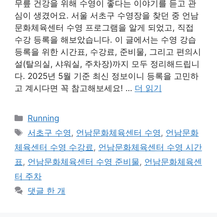
무릎 건강을 위해 수영이 좋다는 이야기를 듣고 관
심이 생겼어요. 서울 서초구 수영장을 찾던 중 언남
문화체육센터 수영 프로그램을 알게 되었고, 직접
수강 등록을 해보았습니다. 이 글에서는 수영 강습
등록을 위한 시간표, 수강료, 준비물, 그리고 편의시
설(탈의실, 샤워실, 주차장)까지 모두 정리해드립니
다. 2025년 5월 기준 최신 정보이니 등록을 고민하
고 계시다면 꼭 참고해보세요! …
더 읽기
카
Running
테
태
서초구 수영
,
언남문화체육센터 수영
,
언남문화
고
그
체육센터 수영 수강료
,
언남문화체육센터 수영 시간
리
표
,
언남문화체육센터 수영 준비물
,
언남문화체육센
터 주차
댓글 한 개