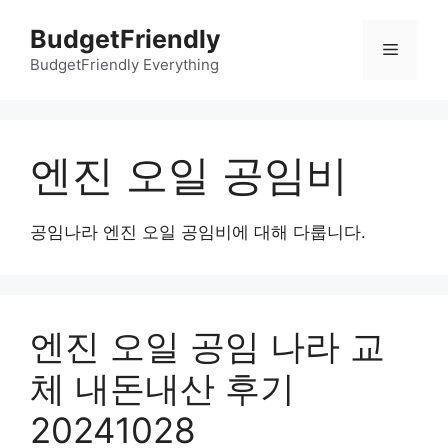
컨
BudgetFriendly
텐
메
츠
BudgetFriendly Everything
로
뉴
건
너
엔진 오일 공임비
뛰
기
공임나라 엔진 오일 공임비에 대해 다룹니다.
엔진 오일 공임 나라 교
체 내돈내산 후기
20241028