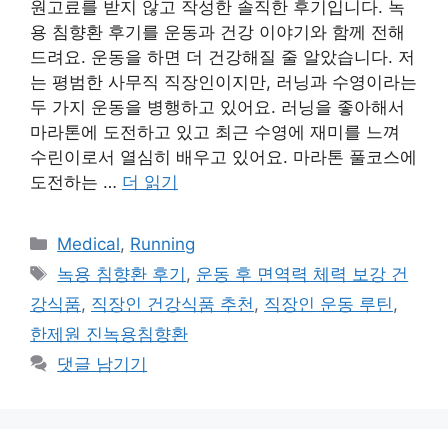
원고료를 받지 않고 작성한 솔직한 후기입니다. 녹
용 침향환 후기를 운동과 건강 이야기와 함께 전해
드려요. 운동을 하면 더 건강해질 줄 알았습니다. 저
는 평범한 사무직 직장인이지만, 러닝과 수영이라는
두 가지 운동을 병행하고 있어요. 러닝을 좋아해서
마라톤에 도전하고 있고 최근 수영에 재미를 느껴
수린이로서 열심히 배우고 있어요. 마라톤 풀코스에
도전하는 …
더 읽기
카
Medical
,
Running
테
태
녹용 침향환 후기
,
운동 후 면역력 체력 보강 건
고
그
강식품
,
직장인 건강식품 추천
,
직장인 운동 루틴
,
리
한제원 진녹용침향환
댓글 남기기