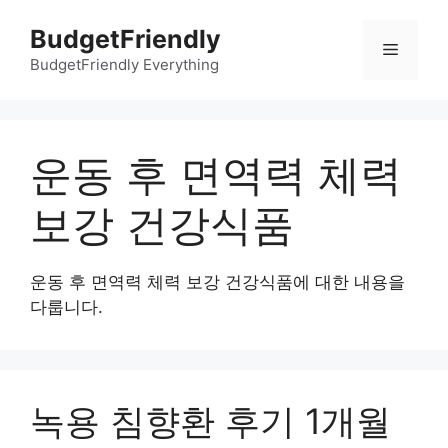
컨
BudgetFriendly
텐
메
츠
BudgetFriendly Everything
로
뉴
건
너
운동 후 면역력 체력
뛰
기
보강 건강식품
운동 후 면역력 체력 보강 건강식품에 대한 내용을
다룹니다.
녹용 침향환 후기 1개월