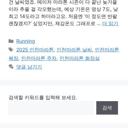
건 날씨였죠. 메이저 마라톤 시즌이 다 끝난 늦가을
이라 추울 걸 각오했는데, 예상 기온은 영상 7도, 낮
최고 14도라고 하더라고요. 처음엔 ‘이 정도면 반팔
괜찮겠지?’ 싶었지만, 체감온도 그래프로 …
더 읽기
카
Running
테
태
2025 인천마라톤
,
인천마라톤 날씨
,
인천마라톤
고
그
복장
,
인천마라톤 주차
,
인천마라톤 화장실
리
댓글 남기기
검색할 키워드를 입력해 보세요.
검색