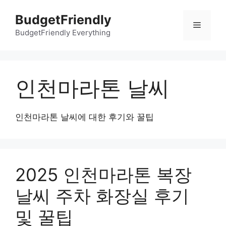
컨
BudgetFriendly
텐
메
츠
BudgetFriendly Everything
로
뉴
건
너
인천마라톤 날씨
뛰
기
인천마라톤 날씨에 대한 후기와 꿀팁
2025 인천마라톤 복장
날씨 주차 화장실 후기
및 꿀팁