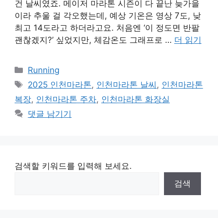
건 날씨였죠. 메이저 마라톤 시즌이 다 끝난 늦가을
이라 추울 걸 각오했는데, 예상 기온은 영상 7도, 낮
최고 14도라고 하더라고요. 처음엔 ‘이 정도면 반팔
괜찮겠지?’ 싶었지만, 체감온도 그래프로 …
더 읽기
카
Running
테
태
2025 인천마라톤
,
인천마라톤 날씨
,
인천마라톤
고
그
복장
,
인천마라톤 주차
,
인천마라톤 화장실
리
댓글 남기기
검색할 키워드를 입력해 보세요.
검색