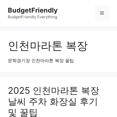
컨
BudgetFriendly
텐
메
츠
BudgetFriendly Everything
로
뉴
건
너
인천마라톤 복장
뛰
기
문학경기장 인천마라톤 복장 꿀팁
2025 인천마라톤 복장
날씨 주차 화장실 후기
및 꿀팁