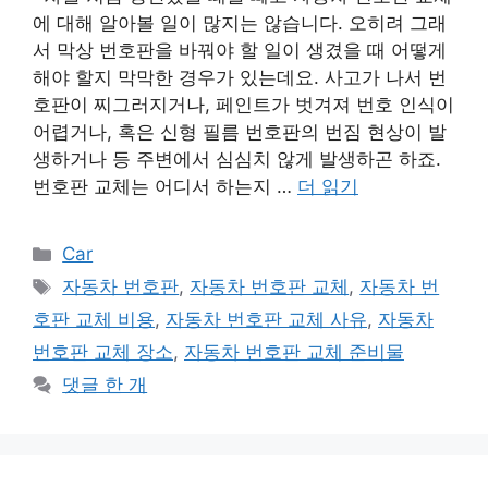
에 대해 알아볼 일이 많지는 않습니다. 오히려 그래
서 막상 번호판을 바꿔야 할 일이 생겼을 때 어떻게
해야 할지 막막한 경우가 있는데요. 사고가 나서 번
호판이 찌그러지거나, 페인트가 벗겨져 번호 인식이
어렵거나, 혹은 신형 필름 번호판의 번짐 현상이 발
생하거나 등 주변에서 심심치 않게 발생하곤 하죠.
번호판 교체는 어디서 하는지 …
더 읽기
카
Car
테
태
자동차 번호판
,
자동차 번호판 교체
,
자동차 번
고
그
호판 교체 비용
,
자동차 번호판 교체 사유
,
자동차
리
번호판 교체 장소
,
자동차 번호판 교체 준비물
댓글 한 개