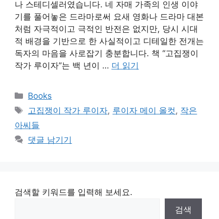
나 스테디셀러였습니다. 네 자매 가족의 인생 이야
기를 풀어놓은 드라마로써 요새 영화나 드라마 대본
처럼 자극적이고 극적인 반전은 없지만, 당시 시대
적 배경을 기반으로 한 사실적이고 디테일한 전개는
독자의 마음을 사로잡기 충분합니다. 책 “고집쟁이
작가 루이자”는 백 년이 …
더 읽기
카
Books
테
태
고집쟁이 작가 루이자
,
루이자 메이 올컷
,
작은
고
그
아씨들
리
댓글 남기기
검색할 키워드를 입력해 보세요.
검색