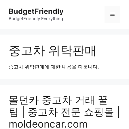
컨
BudgetFriendly
텐
메
츠
BudgetFriendly Everything
로
뉴
건
너
중고차 위탁판매
뛰
기
중고차 위탁판매에 대한 내용을 다룹니다.
몰던카 중고차 거래 꿀
팁 | 중고차 전문 쇼핑몰 |
moldeoncar.com