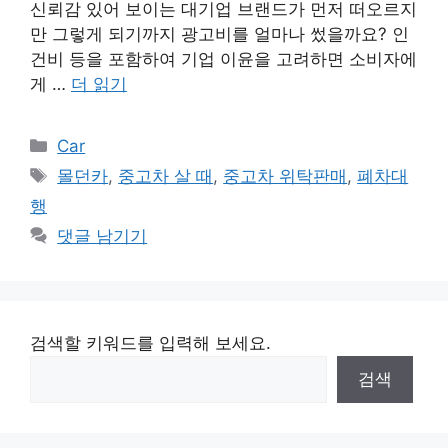
신뢰감 있어 보이는 대기업 브랜드가 먼저 떠오르지
만 그렇게 되기까지 광고비를 얼마나 썼을까요? 인
건비 등을 포함하여 기업 이윤을 고려하면 소비자에
게 …
더 읽기
카
Car
테
태
몰던카
,
중고차 살 때
,
중고차 위탁판매
,
폐차대
고
그
행
리
댓글 남기기
검색할 키워드를 입력해 보세요.
검색