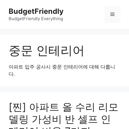
컨
BudgetFriendly
텐
메
츠
BudgetFriendly Everything
로
뉴
건
너
중문 인테리어
뛰
기
아파트 입주 공사시 중문 인테리어에 대해 다룹니
다.
[찐] 아파트 올 수리 리모
델링 가성비 반 셀프 인