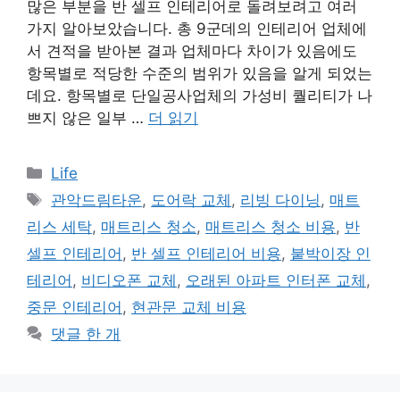
많은 부분을 반 셀프 인테리어로 돌려보려고 여러
가지 알아보았습니다. 총 9군데의 인테리어 업체에
서 견적을 받아본 결과 업체마다 차이가 있음에도
항목별로 적당한 수준의 범위가 있음을 알게 되었는
데요. 항목별로 단일공사업체의 가성비 퀄리티가 나
쁘지 않은 일부 …
더 읽기
카
Life
테
태
관악드림타운
,
도어락 교체
,
리빙 다이닝
,
매트
고
그
리스 세탁
,
매트리스 청소
,
매트리스 청소 비용
,
반
리
셀프 인테리어
,
반 셀프 인테리어 비용
,
붙박이장 인
테리어
,
비디오폰 교체
,
오래된 아파트 인터폰 교체
,
중문 인테리어
,
현관문 교체 비용
댓글 한 개