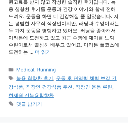
원고료를 받지 않고 작성한 솔직한 후기입니다. 녹
용 침향환 후기를 운동과 건강 이야기와 함께 전해
드려요. 운동을 하면 더 건강해질 줄 알았습니다. 저
는 평범한 사무직 직장인이지만, 러닝과 수영이라는
두 가지 운동을 병행하고 있어요. 러닝을 좋아해서
마라톤에 도전하고 있고 최근 수영에 재미를 느껴
수린이로서 열심히 배우고 있어요. 마라톤 풀코스에
도전하는 …
더 읽기
카
Medical
,
Running
테
태
녹용 침향환 후기
,
운동 후 면역력 체력 보강 건
고
그
강식품
,
직장인 건강식품 추천
,
직장인 운동 루틴
,
리
한제원 진녹용침향환
댓글 남기기