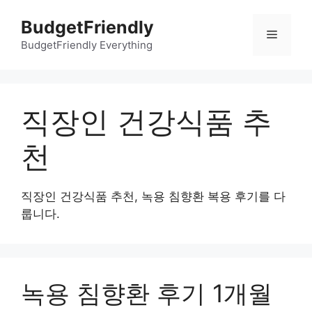
컨
BudgetFriendly
텐
메
츠
BudgetFriendly Everything
로
뉴
건
너
직장인 건강식품 추
뛰
기
천
직장인 건강식품 추천, 녹용 침향환 복용 후기를 다
룹니다.
녹용 침향환 후기 1개월