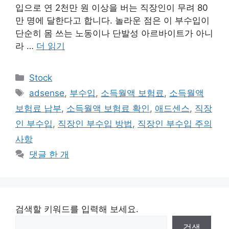
입으로 연 2천만 원 이상을 버는 직장인이 무려 80
만 명에 달한다고 합니다. 놀라운 점은 이 부수입이
단순히 몸 쓰는 노동이나 단발성 아르바이트가 아니
라 …
더 읽기
카
Stock
테
태
adsense
,
부수입
,
소득월액 보험료
,
소득월액
고
그
보험료 납부
,
소득월액 보험료 확인
,
애드센스
,
직장
리
인 부수입
,
직장인 부수입 방법
,
직장인 부수입 주의
사항
댓글 한 개
검색할 키워드를 입력해 보세요.
검색