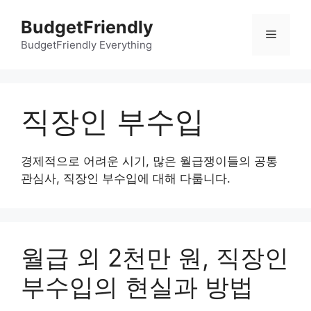
컨
BudgetFriendly
텐
메
츠
BudgetFriendly Everything
로
뉴
건
너
직장인 부수입
뛰
기
경제적으로 어려운 시기, 많은 월급쟁이들의 공통
관심사, 직장인 부수입에 대해 다룹니다.
월급 외 2천만 원, 직장인
부수입의 현실과 방법