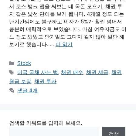
서 토스 뱅크 앱을 써보는 데 목돈 모으기, 채권 투
자 같은 낯선 단어를 보게 됩니다. 4개월 정도 되는
단기간임에도 불구하고 이자가 5%가 훨씬 넘어서
충분히 매력적으로 보였습니다. 마침 여유자금도 어
느 정도 있었고 만기일도 그다지 길지 않아 일단 해
보기로 했습니다. …
더 읽기
카
Stock
테
태
미국 국채 사는 법
,
채권 매수
,
채권 세금
,
채권
고
그
원금 보장
,
채권 투자
리
댓글 4개
검색할 키워드를 입력해 보세요.
검색