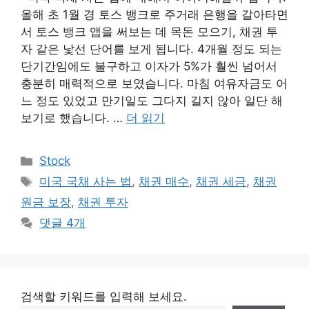
올해 초 1월 경 토스 뱅크로 주거래 은행을 갈아타면
서 토스 뱅크 앱을 써보는 데 목돈 모으기, 채권 투
자 같은 낯선 단어를 보게 됩니다. 4개월 정도 되는
단기간임에도 불구하고 이자가 5%가 훨씬 넘어서
충분히 매력적으로 보였습니다. 마침 여유자금도 어
느 정도 있었고 만기일도 그다지 길지 않아 일단 해
보기로 했습니다. …
더 읽기
카
Stock
테
태
미국 국채 사는 법
,
채권 매수
,
채권 세금
,
채권
고
그
원금 보장
,
채권 투자
리
댓글 4개
검색할 키워드를 입력해 보세요.