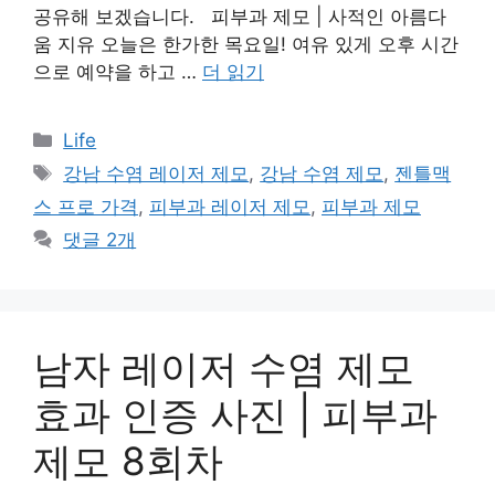
공유해 보겠습니다. 피부과 제모 | 사적인 아름다
움 지유 오늘은 한가한 목요일! 여유 있게 오후 시간
으로 예약을 하고 …
더 읽기
카
Life
테
태
강남 수염 레이저 제모
,
강남 수염 제모
,
젠틀맥
고
그
스 프로 가격
,
피부과 레이저 제모
,
피부과 제모
리
댓글 2개
남자 레이저 수염 제모
효과 인증 사진 | 피부과
제모 8회차