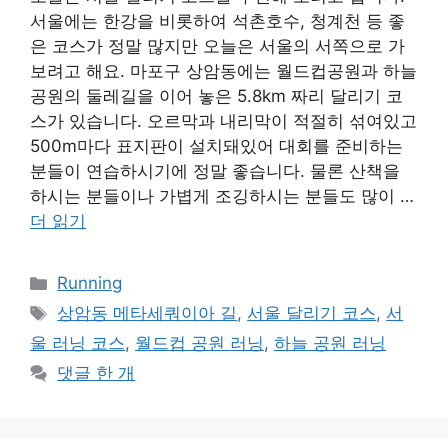
서울에는 한강을 비롯하여 석촌호수, 청계천 등 좋
은 코스가 정말 많지만 오늘은 서울의 서쪽으로 가
보려고 해요. 마포구 상암동에는 월드컵공원과 하늘
공원의 둘레길을 이어 놓은 5.8km 짜리 달리기 코
스가 있습니다. 오르막과 내리막이 적절히 섞여있고
500m마다 표지판이 설치돼있어 대회를 준비하는
분들이 연습하시기에 정말 좋습니다. 물론 산책을
하시는 분들이나 가볍게 조깅하시는 분들도 많이 …
더 읽기
카
Running
테
태
상암동 메타세쿼이아 길
,
서울 달리기 코스
,
서
고
그
울 러닝 코스
,
월드컵 공원 러닝
,
하늘 공원 러닝
리
댓글 한 개