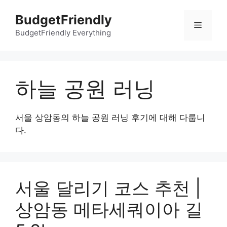
컨
BudgetFriendly
텐
메
츠
BudgetFriendly Everything
로
뉴
건
너
하늘 공원 러닝
뛰
기
서울 상암동의 하늘 공원 러닝 후기에 대해 다룹니
다.
서울 달리기 코스 추천 |
상암동 메타세쿼이아 길