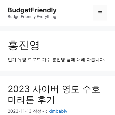
컨
BudgetFriendly
텐
메
츠
BudgetFriendly Everything
로
뉴
건
너
홍진영
뛰
기
인기 유명 트로트 가수 홍진영 님에 대해 다룹니다.
2023 사이버 영토 수호
마라톤 후기
2023-11-13
작성자:
kimbabiv