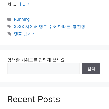
치 …
더 읽기
카
Running
테
태
2023 사이버 영토 수호 마라톤
,
홍진영
고
그
댓글 남기기
리
검색할 키워드를 입력해 보세요.
검색
Recent Posts