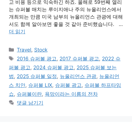
고 비용 등으로 익숙하긴 하죠. 올해로 59번째 열리
는 슈퍼볼 매치는 루이지애나 주의 뉴올리언스에서
개최되는 만큼 미국 남부의 뉴올리언스 관광에 대해
서도 함께 알아보면 좋을 것 같아 준비했습니다. …
더 읽기
카
Travel
,
Stock
테
태
2016 슈퍼볼 광고
,
2017 슈퍼볼 광고
,
2022 슈
고
그
퍼볼 광고
,
2024 슈퍼볼 광고
,
2025 슈퍼볼 보는
리
법
,
2025 슈퍼볼 일정
,
뉴올리언스 관광
,
뉴올리언
스 치안
,
슈퍼볼 LIX
,
슈퍼볼 광고
,
슈퍼볼 하프타임
쇼
,
슈퍼볼이란
,
욕망이라는 이름의 전차
댓글 남기기