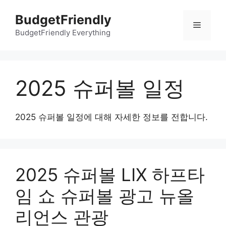
컨
BudgetFriendly
텐
메
츠
BudgetFriendly Everything
로
뉴
건
너
2025 슈퍼볼 일정
뛰
기
2025 슈퍼볼 일정에 대해 자세한 정보를 전합니다.
2025 슈퍼볼 LIX 하프타
임 쇼 슈퍼볼 광고 뉴올
리언스 관광