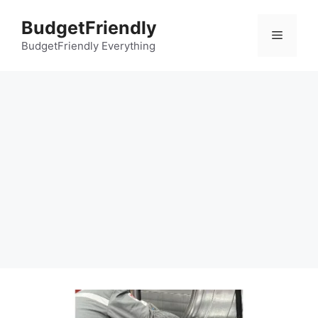
컨
BudgetFriendly
텐
메
츠
BudgetFriendly Everything
로
뉴
건
너
뛰
기