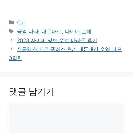
카
Car
테
태
공임 나라
,
내돈내산
,
타이어 교체
고
그
2023 사이버 영토 수호 마라톤 후기
리
젠틀맥스 프로 플러스 후기 내돈내산 수염 제모
3회차
댓글 남기기
댓
글