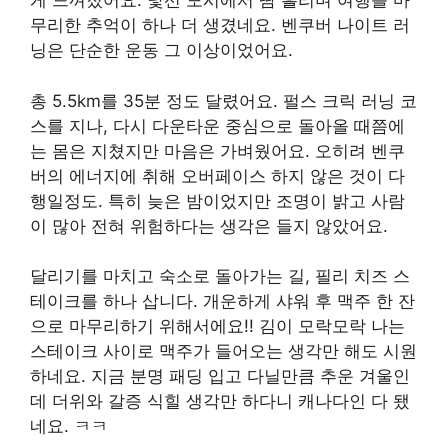
게 느껴졌어요. 낯선 도시에서 땀 흘리며 여행를 마
무리한 추억이 하나 더 생겼네요. 벤쿠버 나이트 러
닝은 단순한 운동 그 이상이었어요.
총 5.5km를 35분 정도 달렸어요. 펄스 크릭 러닝 코
스를 지나, 다시 다운타운 중심으로 돌아올 때쯤에
는 몸은 지쳤지만 마음은 가벼웠어요. 오히려 벤쿠
버의 에너지에 취해 오버페이스 하지 않은 것이 다
행일정도. 특히
늦은 밤이었지만 조명이 밝고 사람
이 많아 전혀 위험하다는 생각은 들지 않았어요.
달리기를 마치고 숙소로 돌아가는 길, 필리 치즈 스
테이크를 하나 삽니다. 개운하게 샤워 후 맥주 한 잔
으로 마무리하기 위해서에요!! 김이 모락모락 나는
스테이크 사이로 맥주가 들어오는 생각만 해도 시원
하네요. 지금 분명 패딩 입고 다닐만큼 추운 겨울인
데 더위와 갈증 식힐 생각만 하다니 캐나다인 다 됐
네요. ㅋㅋ