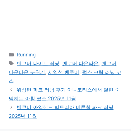
카
Running
테
태
벤쿠버 나이트 러닝
,
벤쿠버 다운타운
,
벤쿠버
고
그
다운타운 분위기
,
세임선 벤쿠버
,
펄스 크릭 러닝 코
리
스
워싱턴 파크 러닝 후기 아나코티스에서 달린 숨
막히는 아침 코스 2025년 11월
벤쿠버 아일랜드 빅토리아 비콘힐 파크 러닝
2025년 11월