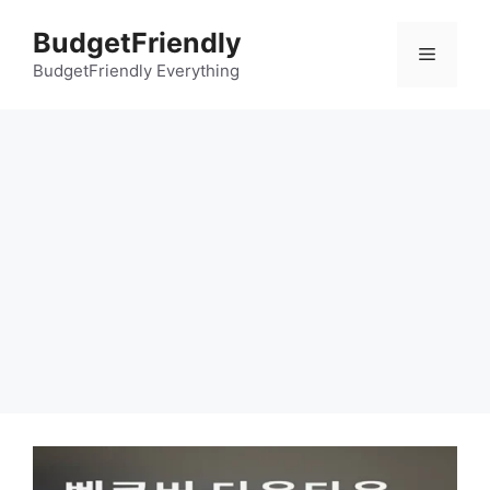
컨
BudgetFriendly
텐
메
츠
BudgetFriendly Everything
로
뉴
건
너
뛰
기