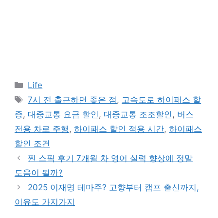
카
Life
테
태
7시 전 출근하면 좋은 점
,
고속도로 하이패스 할
고
그
증
,
대중교통 요금 할인
,
대중교통 조조할인
,
버스
리
전용 차로 주행
,
하이패스 할인 적용 시간
,
하이패스
할인 조건
찐 스픽 후기 7개월 차 영어 실력 향상에 정말
도움이 될까?
2025 이재명 테마주? 고향부터 캠프 출신까지,
이유도 가지가지