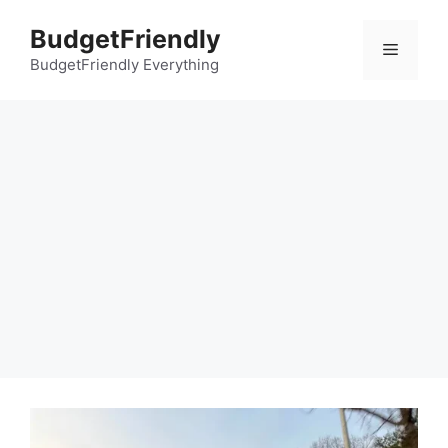
컨
BudgetFriendly
텐
메
츠
BudgetFriendly Everything
로
뉴
건
너
뛰
기