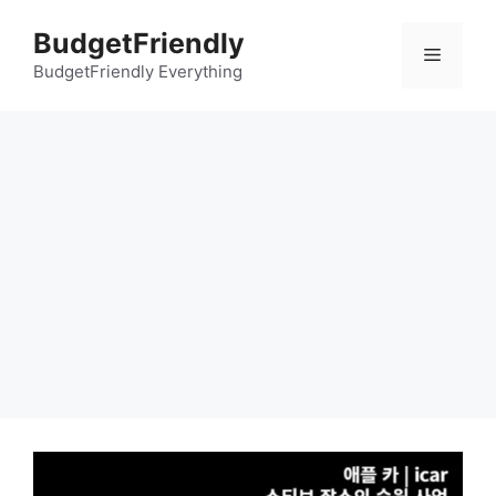
컨
BudgetFriendly
텐
메
츠
BudgetFriendly Everything
로
뉴
건
너
뛰
기