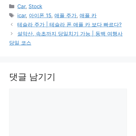
카
Car
,
Stock
테
태
icar
,
아이폰 15
,
애플 주가
,
애플 카
고
그
테슬라 주가 | 테슬라 폰 애플 카 보다 빠르다?
리
설악산, 속초까지 당일치기 가능 | 동백 여행사
당일 코스
댓글 남기기
댓
글