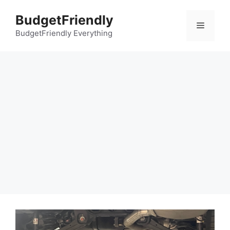
컨
BudgetFriendly
텐
메
츠
BudgetFriendly Everything
로
뉴
건
너
뛰
기