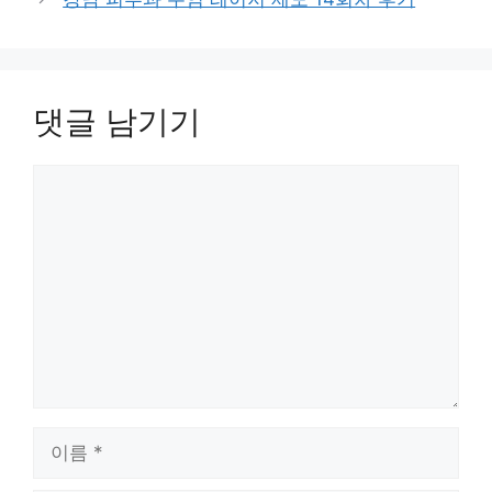
댓글 남기기
댓
글
이
름