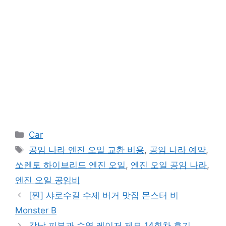
카
Car
테
태
공임 나라 엔진 오일 교환 비용
,
공임 나라 예약
,
고
그
쏘렌토 하이브리드 엔진 오일
,
엔진 오일 공임 나라
,
리
엔진 오일 공임비
[찐] 샤로수길 수제 버거 맛집 몬스터 비
Monster B
강남 피부과 수염 레이저 제모 14회차 후기