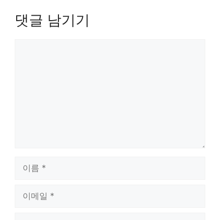
댓글 남기기
댓
글
이
름
이
메
일
웹