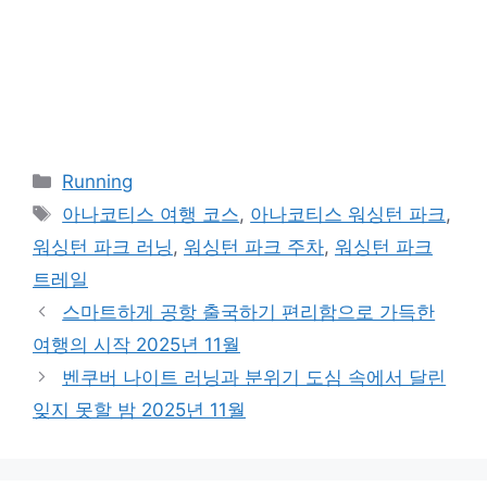
카
Running
테
태
아나코티스 여행 코스
,
아나코티스 워싱턴 파크
,
고
그
워싱턴 파크 러닝
,
워싱턴 파크 주차
,
워싱턴 파크
리
트레일
스마트하게 공항 출국하기 편리함으로 가득한
여행의 시작 2025년 11월
벤쿠버 나이트 러닝과 분위기 도심 속에서 달린
잊지 못할 밤 2025년 11월