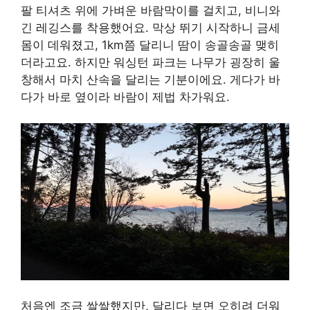
팔 티셔츠 위에 가벼운 바람막이를 걸치고, 비니와
긴 레깅스를 착용했어요. 막상 뛰기 시작하니 금세
몸이 데워졌고, 1km쯤 달리니 땀이 송골송골 맺히
더라고요. 하지만 워싱턴 파크는 나무가 굉장히 울
창해서 마치 산속을 달리는 기분이에요. 게다가 바
다가 바로 옆이라 바람이 제법 차가워요.
처음엔 조금 쌀쌀했지만, 달리다 보면 오히려 더워