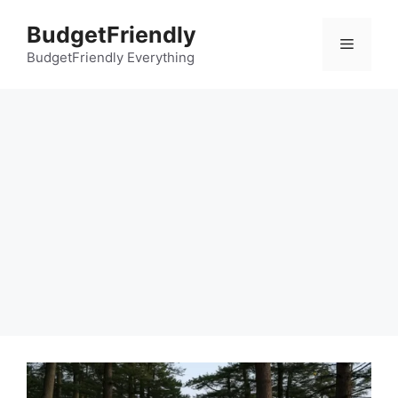
컨
BudgetFriendly
텐
메
츠
BudgetFriendly Everything
로
뉴
건
너
뛰
기